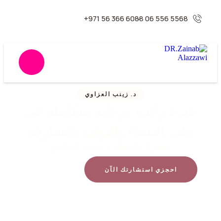
6088 366 56 971+
5568 556 06 -
د. زينب العزاوي
خبرة رائدة ورعاية متكاملة في
طب النساء والتوليد بالشارقة
حصريا بواسطة د. زينب العزاوي
احجزي استشارتك الآن