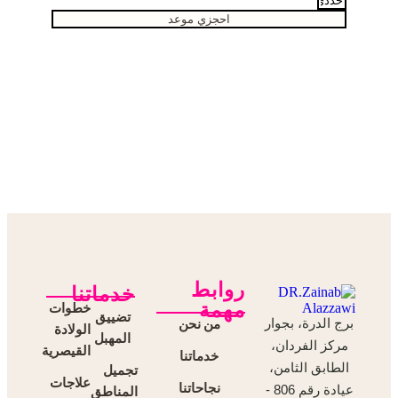
احجزي موعد
روابط
خدماتنا
مهمة
خطوات
تضييق
من نحن
برج الدرة، بجوار
الولادة
المهبل
مركز الفردان،
القيصرية
خدماتنا
الطابق الثامن،
تجميل
علاجات
نجاحاتنا
عيادة رقم 806 -
المناطق