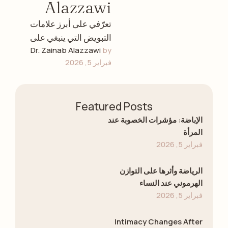
Alazzawi
تعرّفي على أبرز علامات
التبويض التي ينبغي على
Dr. Zainab Alazzawi
by 
كل امرأة معرفتها، وكيفية
فبراير 5, 2026
متابعة دورتكِ الخصوبية،
وفهم صحتكِ الإنجابية، …
Featured Posts
الإباضة: مؤشرات الخصوبة عند
المرأة
فبراير 5, 2026
الرياضة وأثرها على التوازن
الهرموني عند النساء
فبراير 5, 2026
Intimacy Changes After