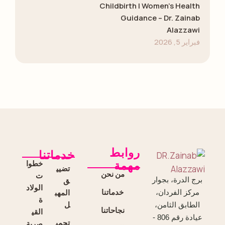
Childbirth | Women’s Health
Guidance – Dr. Zainab
Alazzawi
فبراير 5, 2026
روابط
خدماتنا
خطوا
مهمة
تضيي
من نحن
ت
برج الدرة، بجوار
ق
الولاد
خدماتنا
المهب
مركز الفردان،
ة
ل
الطابق الثامن،
نجاحاتنا
القي
عيادة رقم 806 -
تجمي
صرية