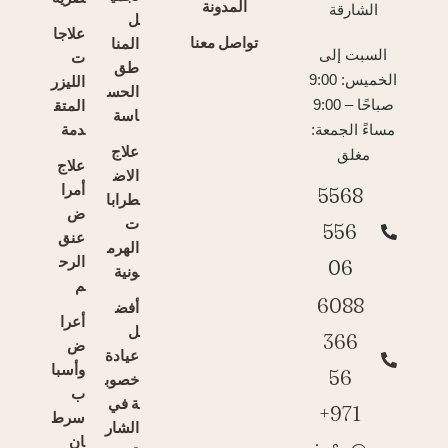
المدونة
الشارقة
ل
علاجا
تواصل معنا
المنا
السبت إلى
ت
طق
الخميس: 9:00
الليزر
الحس
المتق
صباحًا – 9:00
اسة
دمة
مساءً الجمعة:
علاج
مغلق
علاج
الاض
أمرا
5568
طرابا
ض
ت
556
عنق
الهرم
الرح
06
ونية
م
6088
أفض
أعرا
ل
366
ض
عيادة
وأسبا
56
خصوب
ب
ة في
971+
سرط
الشار
ان