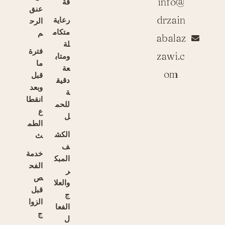
info@
قة
عنق
drzain
رعاية
الرح
متكام
م
abalaz
لة
فترة
zawi.c
ومتاب
ما
عة
om
قبل
دقيق
وبعد
ة
انقطا
للحم
ع
ل
الطم
الكش
ث
ف
خدمة
المبك
الفح
ر
ص
والعلا
قبل
ج
الزوا
الفعا
ج
ل