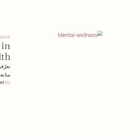
NESS
 in
th
تعرّف
متابع
wi
by 