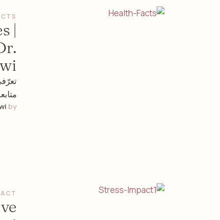
ACTS
s |
Dr.
awi
تعرّف
متابع
wi
by 
PACT
ive