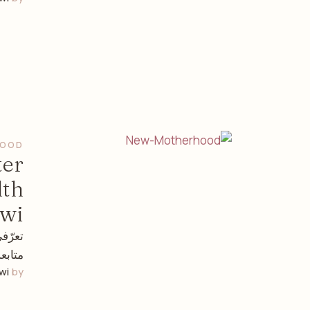
HOOD
ter
lth
awi
تعرّف
متابع
wi
by 