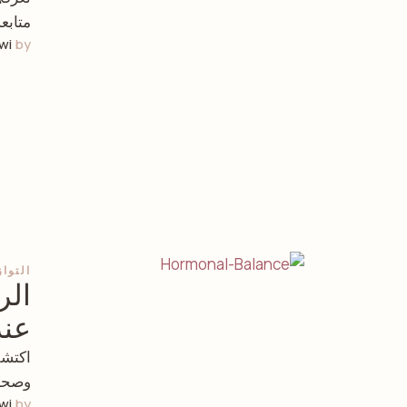
متابع
wi
by 
التوا
الر
عند
اكتشف
وصحة 
wi
by 