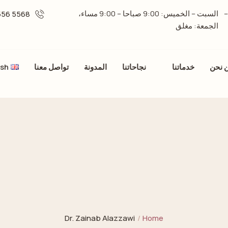
ركز الفردان، الطابق الثامن، العيادة رقم 806 –
السبت – الخميس: 9:00 صباحا – 9:00 مساء،
5568 556 06 -
الجمعة: مغلق
 نحن
خدماتنا
نجاحاتنا
المدونة
تواصل معنا
ish
Dr. Zainab Alazzawi
/
Home