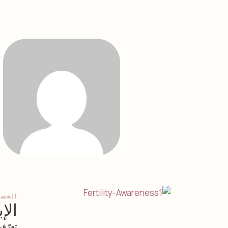
الخصو
الإ
تعرّف