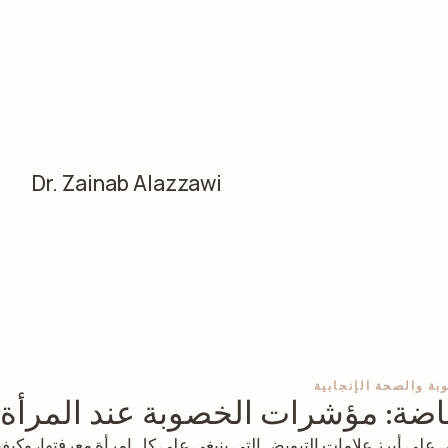
Dr. Zainab Alazzawi
بة والصحة الإنجابية
باضة: مؤشرات الخصوبة عند المرأة
ي على أبرز علامات التبويض التي ينبغي على كل امرأة معرفتها، وكيفي