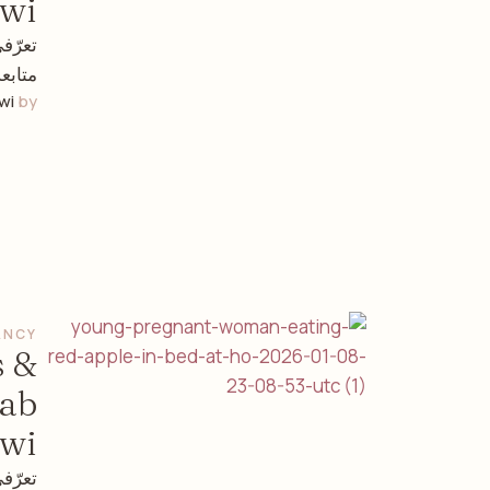
awi
تعرّف
متابع
wi
by 
ANCY
s &
nab
awi
تعرّف