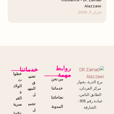
Alazzawi
فبراير 5, 2026
روابط
خدماتنا
خطوا
مهمة
تضيي
من نحن
ت
برج الدرة، بجوار
ق
الولاد
خدماتنا
المهب
مركز الفردان،
ة
ل
الطابق الثامن،
نجاحاتنا
القي
عيادة رقم 806 -
تجمي
صرية
المدونة
الشارقة
ل
علاجا