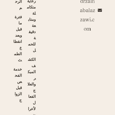
drzain
رعاية
الرح
متكام
م
abalaz
لة
فترة
zawi.c
ومتاب
ما
عة
om
قبل
دقيق
وبعد
ة
انقطا
للحم
ع
ل
الطم
الكش
ث
ف
خدمة
المبك
الفح
ر
ص
والعلا
قبل
ج
الزوا
الفعا
ج
ل
لأعرا
ض