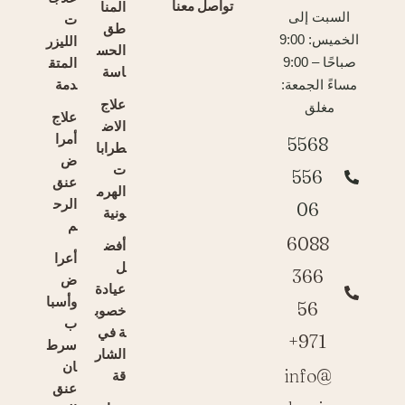
تواصل معنا
المنا
السبت إلى
ت
طق
الخميس: 9:00
الليزر
الحس
المتق
صباحًا – 9:00
اسة
دمة
مساءً الجمعة:
علاج
مغلق
علاج
الاض
أمرا
5568
طرابا
ض
ت
556
عنق
الهرم
الرح
06
ونية
م
6088
أفض
أعرا
ل
366
ض
عيادة
وأسبا
56
خصوب
ب
ة في
971+
سرط
الشار
ان
info@
قة
عنق