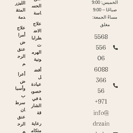
الخميس: 9:00
الليزر
الحس
المتق
صباحًا – 9:00
اسة
دمة
مساءً الجمعة:
علاج
مغلق
علاج
الاض
أمرا
5568
طرابا
ض
ت
556
عنق
الهرم
الرح
06
ونية
م
6088
أفض
أعرا
ل
366
ض
عيادة
وأسبا
56
خصوب
ب
ة في
971+
سرط
الشار
ان
info@
قة
عنق
drzain
رعاية
الرح
متكام
م