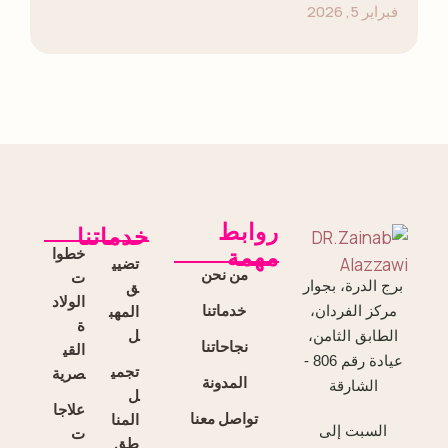
فبراير 5, 2026
روابط
خدماتنا
خطوا
مهمة
تضيي
من نحن
ت
برج الدرة، بجوار
ق
الولاد
خدماتنا
المهب
مركز الفردان،
ة
ل
الطابق الثامن،
نجاحاتنا
القي
عيادة رقم 806 -
تجمي
صرية
المدونة
الشارقة
ل
علاجا
تواصل معنا
المنا
السبت إلى
ت
طق