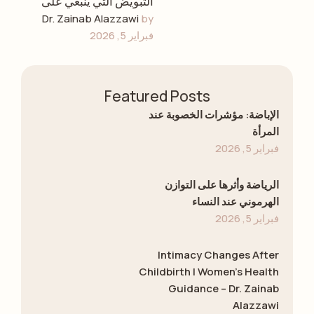
التبويض التي ينبغي على
Dr. Zainab Alazzawi
by 
كل امرأة معرفتها، وكيفية
فبراير 5, 2026
متابعة دورتكِ الخصوبية،
وفهم صحتكِ الإنجابية، …
Featured Posts
الإباضة: مؤشرات الخصوبة عند
المرأة
فبراير 5, 2026
الرياضة وأثرها على التوازن
الهرموني عند النساء
فبراير 5, 2026
Intimacy Changes After
Childbirth | Women’s Health
Guidance – Dr. Zainab
Alazzawi