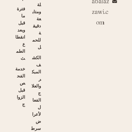
abalaz
لة
فترة
zawi.c
ومتاب
ما
عة
om
قبل
دقيق
وبعد
ة
انقطا
للحم
ع
ل
الطم
الكش
ث
ف
خدمة
المبك
الفح
ر
ص
والعلا
قبل
ج
الزوا
الفعا
ج
ل
لأعرا
ض
سرط