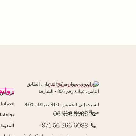
برج الدرة، بجوار مركز الفردان، الطابق
رواب
الثامن، عيادة رقم 806 - الشارقة
من نحن
خدماتنا
السبت إلى الخميس: 9:00 صباحًا – 9:00
مساءً الجمعة: مغلق
5568 556 06
نجاحاتنا
6088 366 56 971+
المدونة