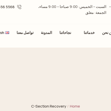
ركز الفردان، الطابق الثامن، العيادة رقم 806 –
السبت – الخميس: 9:00 صباحا – 9:00 مساء،
5568 556 06 -
الجمعة: مغلق
 نحن
خدماتنا
نجاحاتنا
المدونة
تواصل معنا
ish
C-Section Recovery
/
Home