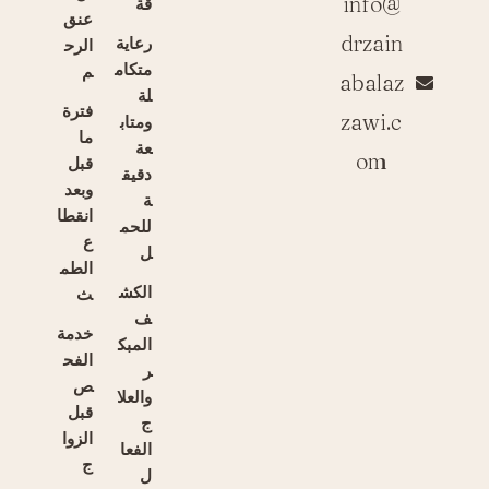
info@
قة
عنق
drzain
رعاية
الرح
متكام
م
abalaz
لة
فترة
zawi.c
ومتاب
ما
عة
om
قبل
دقيق
وبعد
ة
انقطا
للحم
ع
ل
الطم
الكش
ث
ف
خدمة
المبك
الفح
ر
ص
والعلا
قبل
ج
الزوا
الفعا
ج
ل