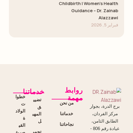
Childbirth | Women’s Health
Guidance – Dr. Zainab
Alazzawi
فبراير 5, 2026
روابط
خدماتنا
خطوا
مهمة
تضيي
من نحن
ت
برج الدرة، بجوار
ق
الولاد
خدماتنا
المهب
مركز الفردان،
ة
ل
الطابق الثامن،
نجاحاتنا
القي
عيادة رقم 806 -
تجمي
صرية