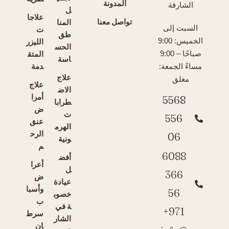
المدونة
الشارقة
ل
علاجا
تواصل معنا
المنا
السبت إلى
ت
طق
الخميس: 9:00
الليزر
الحس
المتق
صباحًا – 9:00
اسة
دمة
مساءً الجمعة:
علاج
مغلق
علاج
الاض
أمرا
5568
طرابا
ض
ت
556
عنق
الهرم
الرح
06
ونية
م
6088
أفض
أعرا
ل
366
ض
عيادة
وأسبا
56
خصوب
ب
ة في
971+
سرط
الشار
ان