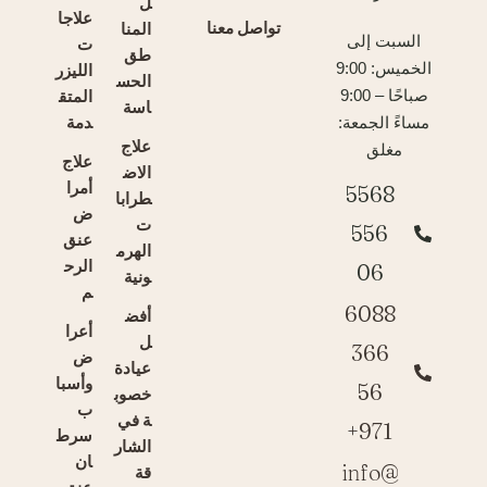
ل
علاجا
تواصل معنا
المنا
السبت إلى
ت
طق
الخميس: 9:00
الليزر
الحس
المتق
صباحًا – 9:00
اسة
دمة
مساءً الجمعة:
علاج
مغلق
علاج
الاض
أمرا
5568
طرابا
ض
ت
556
عنق
الهرم
الرح
06
ونية
م
6088
أفض
أعرا
ل
366
ض
عيادة
وأسبا
56
خصوب
ب
ة في
971+
سرط
الشار
ان
info@
قة