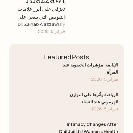
تعرّفي على أبرز علامات
التبويض التي ينبغي على
Dr. Zainab Alazzawi
by 
كل امرأة معرفتها، وكيفية
فبراير 5, 2026
متابعة دورتكِ الخصوبية،
وفهم صحتكِ الإنجابية، …
Featured Posts
الإباضة: مؤشرات الخصوبة عند
المرأة
فبراير 5, 2026
الرياضة وأثرها على التوازن
الهرموني عند النساء
فبراير 5, 2026
Intimacy Changes After
Childbirth | Women’s Health