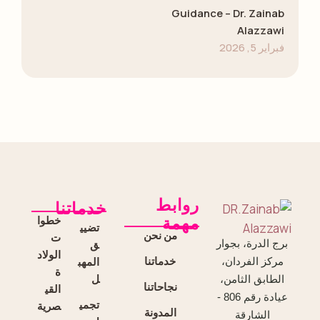
Guidance – Dr. Zainab
Alazzawi
فبراير 5, 2026
روابط
خدماتنا
خطوا
مهمة
تضيي
من نحن
ت
برج الدرة، بجوار
ق
الولاد
خدماتنا
المهب
مركز الفردان،
ة
ل
الطابق الثامن،
نجاحاتنا
القي
عيادة رقم 806 -
تجمي
صرية
المدونة
الشارقة