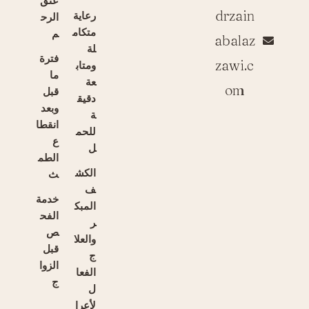
عنق
drzain
رعاية
الرح
متكام
م
abalaz
لة
فترة
zawi.c
ومتاب
ما
عة
om
قبل
دقيق
وبعد
ة
انقطا
للحم
ع
ل
الطم
الكش
ث
ف
خدمة
المبك
الفح
ر
ص
والعلا
قبل
ج
الزوا
الفعا
ج
ل
لأعرا