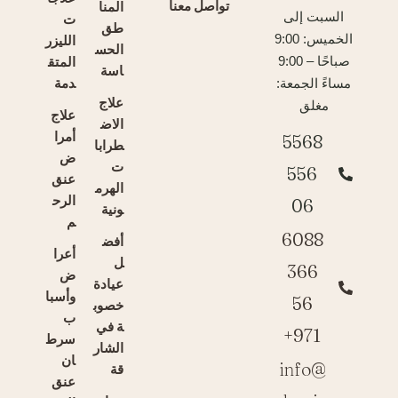
تواصل معنا
المنا
السبت إلى
ت
طق
الخميس: 9:00
الليزر
الحس
المتق
صباحًا – 9:00
اسة
دمة
مساءً الجمعة:
علاج
مغلق
علاج
الاض
أمرا
5568
طرابا
ض
ت
556
عنق
الهرم
الرح
06
ونية
م
6088
أفض
أعرا
ل
366
ض
عيادة
وأسبا
56
خصوب
ب
ة في
971+
سرط
الشار
ان
info@
قة
عنق