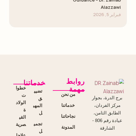
Alazzawi
فبراير 5, 2026
روابط
خدماتنا
خطوا
مهمة
تضيي
من نحن
ت
برج الدرة، بجوار
ق
الولاد
خدماتنا
المهب
مركز الفردان،
ة
ل
الطابق الثامن،
نجاحاتنا
القي
عيادة رقم 806 -
تجمي
صرية
المدونة
الشارقة
ل
علاجا