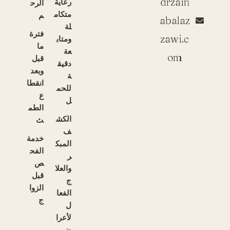
drzain
رعاية
الرح
متكام
م
abalaz
لة
فترة
zawi.c
ومتاب
ما
عة
om
قبل
دقيق
وبعد
ة
انقطا
للحم
ع
ل
الطم
الكش
ث
ف
خدمة
المبك
الفح
ر
ص
والعلا
قبل
ج
الزوا
الفعا
ج
ل
لأعرا
ض