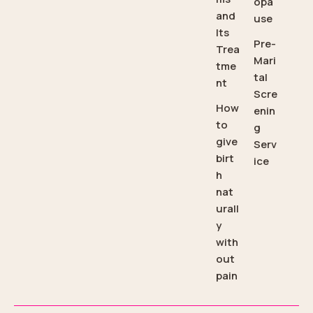
opa
and
use
Its
Pre-
Trea
Mari
tme
tal
nt
Scre
How
enin
to
g
give
Serv
birt
ice
h
nat
urall
y
with
out
pain