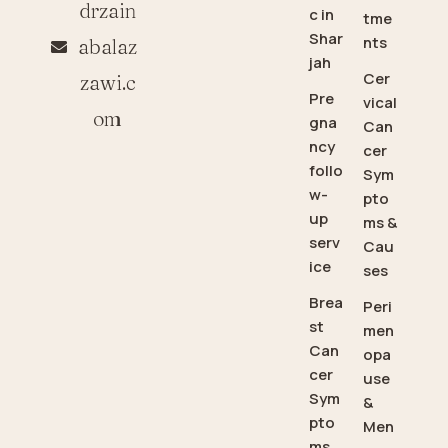
drzain
c in
tme
Shar
nts
abalaz
jah
Cer
zawi.c
Pre
vical
om
gna
Can
ncy
cer
follo
Sym
w-
pto
up
ms &
serv
Cau
ice
ses
Brea
Peri
st
men
Can
opa
cer
use
Sym
&
pto
Men
ms