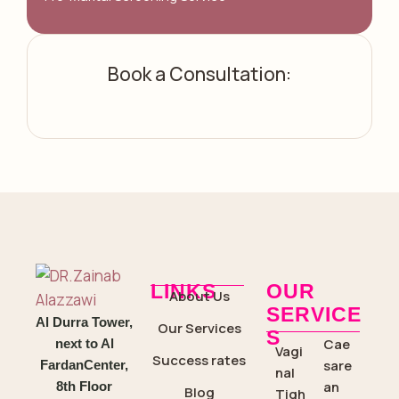
Book a Consultation:
LINKS
OUR
About Us
SERVICE
Al Durra Tower,
Our Services
S
Cae
next to Al
Vagi
Success rates
sare
FardanCenter,
nal
an
8th Floor
Blog
Tigh