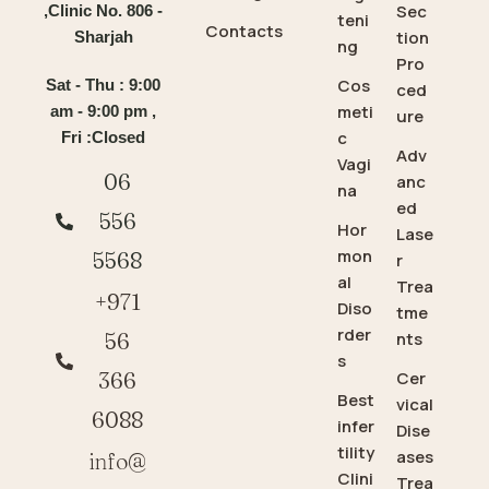
Sec
,Clinic No. 806 -
teni
Contacts
tion
Sharjah
ng
Pro
Cos
Sat - Thu : 9:00
ced
meti
am - 9:00 pm ,
ure
c
Fri :Closed
Adv
Vagi
06
anc
na
ed
556
Hor
Lase
mon
5568
r
al
Trea
+971
Diso
tme
rder
56
nts
s
366
Cer
Best
vical
6088
infer
Dise
tility
ases
info@
Clini
Trea