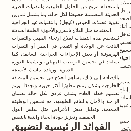
ضلات
باستخدام مزيج من الحلول الطبيعية والتقنيات الطبية
راحل
الحديثة المصممة خصيصًا لكل حالة، بما يشمل تمارين
لصحة
تقوية عضلات الحوض (كيجل) والتقنيات غير الجراحية
أثناء
المتقدمة مثل العلاج بالليزر والأجهزة الطبية الحديثة.
تدخل
تُستخدم هذه التقنيات لعلاج ارتخاء المهبل والتغيرات
دقيقة. ولا يتطلب
الناتجة عن الولادة أو التقدم في العمر أو التغيرات
 يسمح
الهرمونية أو بعض الإجراءات الجراحية السابقة، كما
نتهاء
تساعد في تحسين الترطيب المهبلي، وتنشيط الدورة
الدموية، وزيادة تماسك الأنسجة.
بالإضافة إلى ذلك، يساهم العلاج في تحسين المنطقة
وتستمر
الخارجية بشكل يمنح مظهرًا أكثر حيوية وتجددًا. ويتم
إنتاج
تصميم خطة العلاج بشكل فردي لكل حالة لضمان
لسات
الراحة والأمان والنتائج الطبيعية، مع تحسين الوظيفة
الحميمة، وتقليل بعض الأعراض مثل سلس البول
الخفيف، وتعزيز جودة الحياة والثقة بالنفس.
 جميع
الفوائد الرئيسية لتضييق
ُعتبر